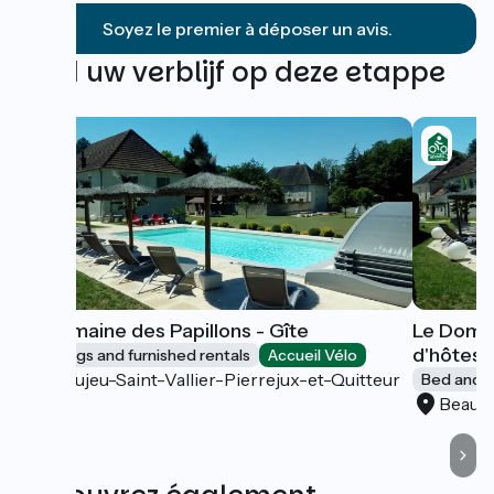
Soyez le premier à déposer un avis.
Vind uw verblijf op deze etappe
Le Domaine des Papillons - Gîte
Le Domai
d'hôtes
Lodgings and furnished rentals
Accueil Vélo
Beaujeu-Saint-Vallier-Pierrejux-et-Quitteur
Bed and b
Beauje