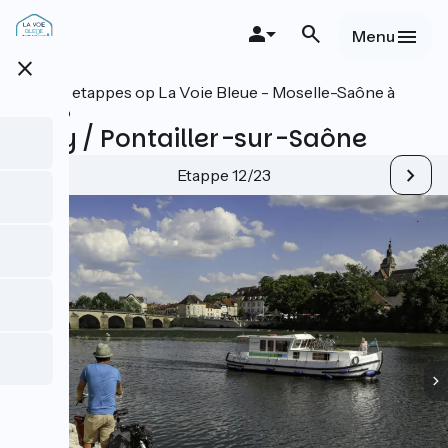
Overslaan
en
Menu
naar
close
de
inhoud
Alle etappes op La Voie Bleue - Moselle-Saône à
gaan
vélo
Gray / Pontailler-sur-Saône
Etappe 12/23