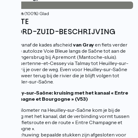
32km
(100%) Glad
ROUTE
NOORD-ZUID-BESCHRIJVING
Neem vanaf de kades afscheid
van Gray
en fiets verder
over de autoloze Voie Bleue langs de Saône tot aan de
voetgangersbrug bij Apremont (Mantoche-sluis).
Van Essertenne-et-Cessey via Talmay tot Heuilley-sur-
Saône rij je over de weg. Even voor Heuilley-sur-Saône
kom je weer terug bij de rivier die je blijft volgen tot
Pontailler-sur-Saône.
Heuilley-sur-Saône: kruising met het kanaal « Entre
Champagne et Bourgogne » (V53)
Twee kilometer na Heuilley-sur-Saône kom je bij de
kruising met het kanaal, dat de verbinding vormt tussen
de V53 fietsroute en de route « Entre Champagne et
Bourgogne ».
Waarschuwing: bepaalde stukken zijn afgesloten voor