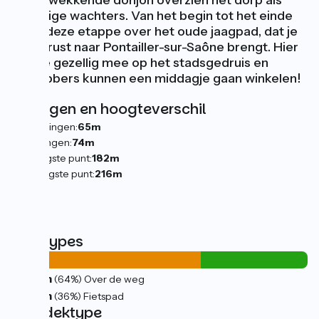
indrukwekkende donjon overzien het dorp als
waardige wachters. Van het begin tot het einde
loopt deze etappe over het oude jaagpad, dat je
in alle rust naar Pontailler-sur-Saône brengt. Hier
dein je gezellig mee op het stadsgedruis en
liefhebbers kunnen een middagje gaan winkelen!
Hellingen en hoogteverschil
Stijgingen:
65m
Dalingen:
74m
Laagste punt:
182m
Hoogste punt:
216m
Wegtypes
21km
(64%) Over de weg
12km
(36%) Fietspad
Wegdektype