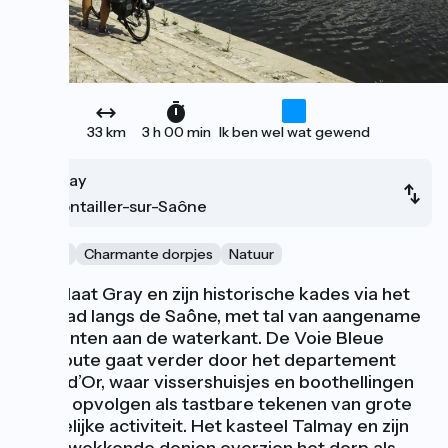
33 km
3 h 00 min
Ik ben wel wat gewend
Gray
Pontailler-sur-Saône
Kanaal
Charmante dorpjes
Natuur
Je verlaat Gray en zijn historische kades via het
fietspad langs de Saône, met tal van aangename
rustpunten aan de waterkant. De Voie Bleue
fietsroute gaat verder door het departement
Côte-d’Or, waar vissershuisjes en boothellingen
elkaar opvolgen als tastbare tekenen van grote
menselijke activiteit. Het kasteel Talmay en zijn