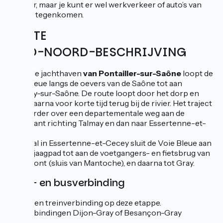
verkeer, maar je kunt er wel werkverkeer of auto’s van
vissers tegenkomen.
ROUTE
ZUID-NOORD-BESCHRIJVING
Vanaf de jachthaven
van Pontailler-sur-Saône
loopt de
Voie Bleue langs de oevers van de Saône tot aan
Heuilley-sur-Saône. De route loopt door het dorp en
komt daarna voor korte tijd terug bij de rivier. Het traject
gaat verder over een departementale weg aan de
linkerkant richting Talmay en dan naar Essertenne-et-
Cecey.
Eenmaal in Essertenne-et-Cecey sluit de Voie Bleue aan
op het jaagpad tot aan de voetgangers- en fietsbrug van
Apremont (sluis van Mantoche), en daarna tot Gray.
Trein- en busverbinding
Er is geen treinverbinding op deze etappe.
Busverbindingen Dijon-Gray of Besançon-Gray