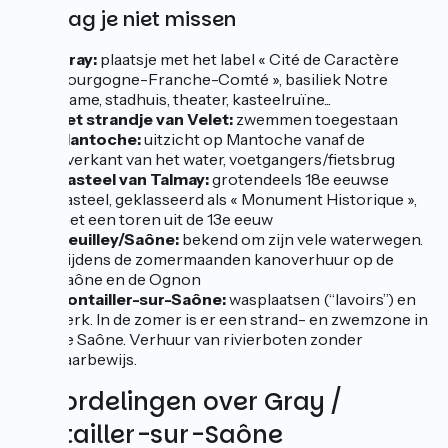
Dit mag je niet missen
Gray:
plaatsje met het label « Cité de Caractère
Bourgogne-Franche-Comté », basiliek Notre
Dame, stadhuis, theater, kasteelruïne...
het strandje van Velet:
zwemmen toegestaan
Mantoche:
uitzicht op Mantoche vanaf de
overkant van het water, voetgangers/fietsbrug
Kasteel van Talmay:
grotendeels 18e eeuwse
kasteel, geklasseerd als « Monument Historique »,
met een toren uit de 13e eeuw
Heuilley/Saône:
bekend om zijn vele waterwegen.
Tijdens de zomermaanden kanoverhuur op de
Saône en de Ognon
Pontailler-sur-Saône:
wasplaatsen (“lavoirs”) en
kerk. In de zomer is er een strand- en zwemzone in
de Saône. Verhuur van rivierboten zonder
vaarbewijs.
Beoordelingen over Gray /
Pontailler-sur-Saône