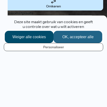
Omkeren
Aankomstplaats
Deze site maakt gebruik van cookies en geeft
u controle over wat u wilt activeren
Weiger alle cookies
OK, accepteer alle
Ik volg het traject
Personaliseer
Op ontdekkingsreis van
Luxemburg naar Lyon
Een 700 km lange fietstocht
langs het water,
van
Luxemburg naar Lyon. Voor alle levensgenieters en
liefhebbers van lekker eten, nieuwe ontdekkingen en
bijzondere ontmoetingen.