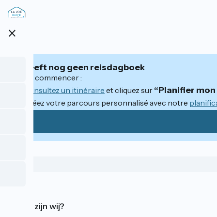
Overslaan
en
naar
close
de
inhoud
gaan
U heeft nog geen reisdagboek
Pour commencer :
“Planifier mo
Consultez un itinéraire
et cliquez sur
Créez votre parcours personnalisé avec notre
planific
Wie zijn wij?