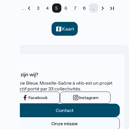
…
3
4
5
6
7
8
…
Kaart
Wie zijn wij?
La Voie Bleue, Moselle-Saône à vélo est un projet
collectif porté par 33 collectivités.
Facebook
Instagram
Contact
Onze missie