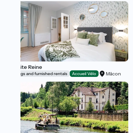
La Petite Reine
Mâcon
Lodgings and furnished rentals
Accueil Vélo