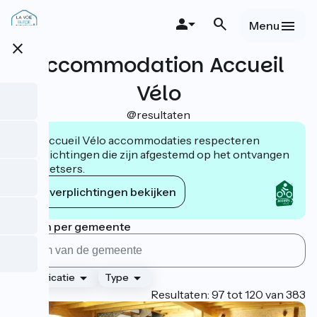
Overslaan
en
Menu
naar
close
de
Accommodation Accueil
inhoud
gaan
Vélo
@resultaten
De Accueil Vélo accommodaties respecteren
verplichtingen die zijn afgestemd op het ontvangen
van fietsers.
De verplichtingen bekijken
Zoeken per gemeente
Classificatie
Type
Page 5
Resultaten: 97 tot 120 van 383