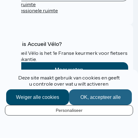
Persruimte
Professionele ruimte
FAQ
Wat is Accueil Vélo?
Accueil Vélo is het 1e Franse keurmerk voor fietsers
op vakantie.
Meer weten
Deze site maakt gebruik van cookies en geeft
u controle over wat u wilt activeren
Gefinancierd in het kader van Destination France
Weiger alle cookies
OK, accepteer alle
Personaliseer
Espace Pro / Presse
NL
Mentions légales
Contact
Réalisation :
StudioJuillet
et
France Vélo Tourisme