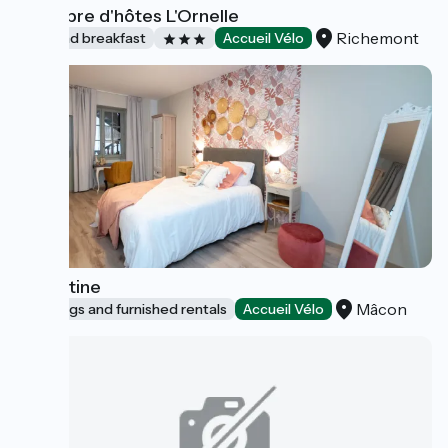
Chambre d'hôtes L'Ornelle
Richemont
Bed and breakfast
Accueil Vélo
Lamartine
Mâcon
Lodgings and furnished rentals
Accueil Vélo