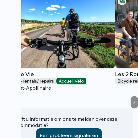
La Vélo Vie
Les 2 Ro
Bicycle rentals/ repairs
Accueil Vélo
Bicycle re
Saint-Apollinaire
Heeft u informatie om ons te melden over deze
accommodatie?
Een probleem signaleren