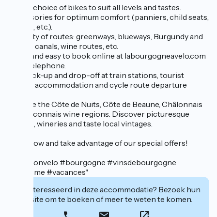
A wide choice of bikes to suit all levels and tastes.
Accessories for optimum comfort (panniers, child seats,
trailers, etc.).
A variety of routes: greenways, blueways, Burgundy and
Centre canals, wine routes, etc.
Quick and easy to book online at labourgogneavelo.com
or by telephone.
Easy pick-up and drop-off at train stations, tourist
offices, accommodation and cycle route departure
points.
Explore the Côte de Nuits, Côte de Beaune, Châlonnais
and Mâconnais wine regions. Discover picturesque
villages, wineries and taste local vintages.
Book now and take advantage of our special offers!
#locationvelo #bourgogne #vinsdebourgogne
#cyclisme #vacances"
Geïnteresseerd in deze accommodatie? Bezoek hun
website om te boeken of meer te weten te komen.