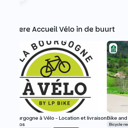
Andere Accueil Vélo in de buurt
La Bourgogne à Vélo - Location et livraison
Bike and
de vélos
Bicycle re