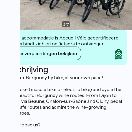
2
/
7
Deze accommodatie is Accueil Vélo gecertificeerd
en verbindt zich ertoe fietsers te ontvangen.
Haar verplichtingen bekijken
Beschrijving
Discover Burgundy by bike, at your own pace!
Hire a bike (muscle bike or electric bike) and cycle the
most beautiful Burgundy wine routes. From Dijon to
Mâcon, via Beaune, Chalon-sur-Saône and Cluny, pedal
along safe routes and admire the wine-growing
landscapes.
Why choose us?