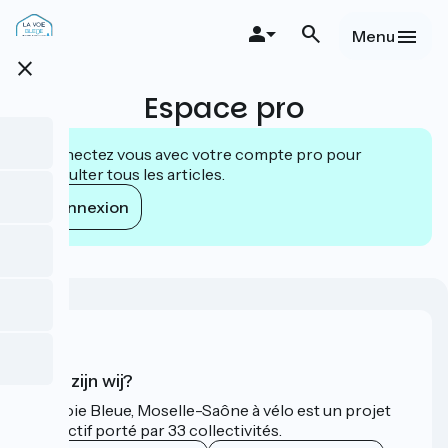
Overslaan
en
Menu
naar
close
de
inhoud
Espace pro
gaan
Connectez vous avec votre compte pro pour
consulter tous les articles.
Connexion
Wie zijn wij?
La Voie Bleue, Moselle-Saône à vélo est un projet
collectif porté par 33 collectivités.