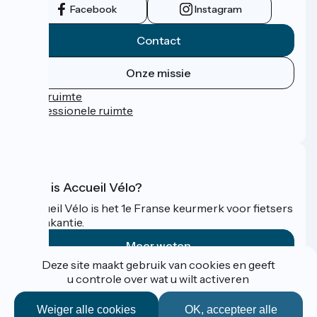
Facebook
Instagram
Contact
Onze missie
Persruimte
Professionele ruimte
FAQ
Wat is Accueil Vélo?
Accueil Vélo is het 1e Franse keurmerk voor fietsers
op vakantie.
Meer weten
Deze site maakt gebruik van cookies en geeft
u controle over wat u wilt activeren
Gefinancierd in het kader van Destination France
Weiger alle cookies
OK, accepteer alle