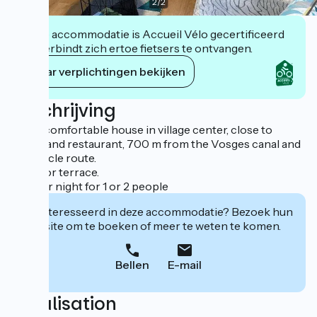
2
/
2
Deze accommodatie is Accueil Vélo gecertificeerd
en verbindt zich ertoe fietsers te ontvangen.
Haar verplichtingen bekijken
Beschrijving
Small, comfortable house in village center, close to
shops and restaurant, 700 m from the Vosges canal and
V50 cycle route.
Outdoor terrace.
60? per night for 1 or 2 people
Geïnteresseerd in deze accommodatie? Bezoek hun
website om te boeken of meer te weten te komen.
Bellen
E-mail
Localisation