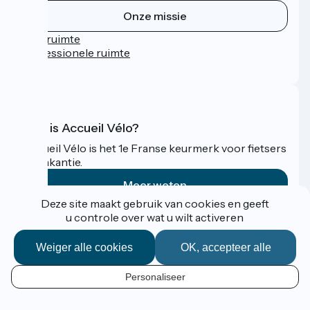
Onze missie
Persruimte
Professionele ruimte
FAQ
Wat is Accueil Vélo?
Accueil Vélo is het 1e Franse keurmerk voor fietsers
op vakantie.
Meer weten
Deze site maakt gebruik van cookies en geeft
u controle over wat u wilt activeren
Gefinancierd in het kader van Destination France
Weiger alle cookies
OK, accepteer alle
Personaliseer
Espace Pro / Presse
NL
Mentions légales
Contact