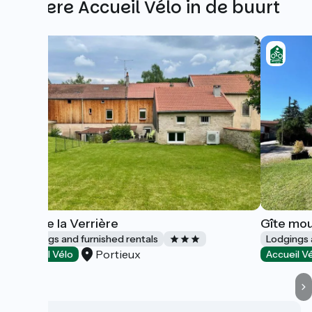
Andere Accueil Vélo in de buurt
Gîte de la Verrière
Gîte moul
Lodgings and furnished rentals
Lodgings 
Portieux
Accueil Vélo
Accueil V