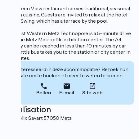
The Green View restaurant serves traditional, seasonal
French cuisine. Guests are invited to relax at the hotel
bar, Le Swing, which has a terrace by the pool.
The Best Western Metz Technopôle is a 5-minute drive
from the Metz Metropôle exhibition center. The A4
freeway can be reached in less than 10 minutes by car.
The Mettis bus takes you to the station or city center in
15 minutes.
Geïnteresseerd in deze accommodatie? Bezoek hun
website om te boeken of meer te weten te komen.
Bellen
E-mail
Site web
Localisation
1 rue Félix Savart 57050 Metz