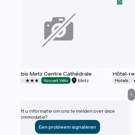
Hôtel Ibis Metz Centre Cathédrale
Hôtel-re
Metz
Hotels
Accueil Vélo
Hotels
Heeft u informatie om ons te melden over deze
accommodatie?
Een probleem signaleren