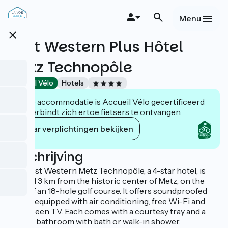
Overslaan
en
Menu
naar
close
de
Best Western Plus Hôtel
inhoud
gaan
Metz Technopôle
Accueil Vélo
Hotels
Deze accommodatie is Accueil Vélo gecertificeerd
en verbindt zich ertoe fietsers te ontvangen.
Haar verplichtingen bekijken
Beschrijving
The Best Western Metz Technopôle, a 4-star hotel, is
located 3 km from the historic center of Metz, on the
edge of an 18-hole golf course. It offers soundproofed
rooms equipped with air conditioning, free Wi-Fi and
flat-screen TV. Each comes with a courtesy tray and a
private bathroom with bath or walk-in shower.