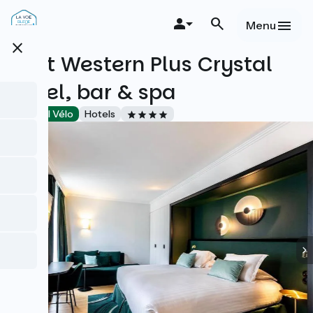
Overslaan
en
Menu
naar
close
de
Best Western Plus Crystal
inhoud
gaan
Hôtel, bar & spa
Accueil Vélo
Hotels