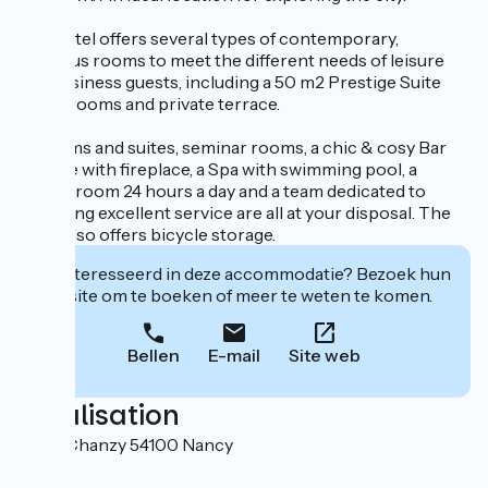
The hotel offers several types of contemporary,
spacious rooms to meet the different needs of leisure
and business guests, including a 50 m2 Prestige Suite
with 4 rooms and private terrace.
81 rooms and suites, seminar rooms, a chic & cosy Bar
Lounge with fireplace, a Spa with swimming pool, a
fitness room 24 hours a day and a team dedicated to
providing excellent service are all at your disposal. The
hotel also offers bicycle storage.
Geïnteresseerd in deze accommodatie? Bezoek hun
website om te boeken of meer te weten te komen.
Bellen
E-mail
Site web
Localisation
5 Rue Chanzy 54100 Nancy