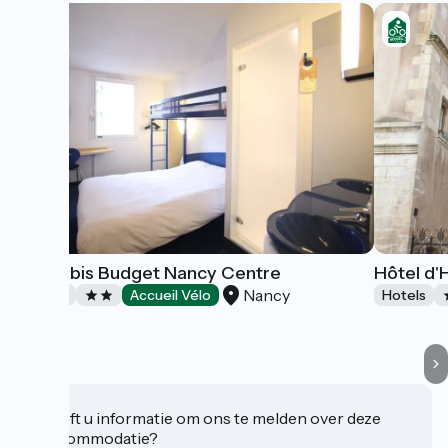
Hôtel Ibis Budget Nancy Centre
Hôtel d'
Nancy
Hotels
Accueil Vélo
Hotels
Heeft u informatie om ons te melden over deze
accommodatie?