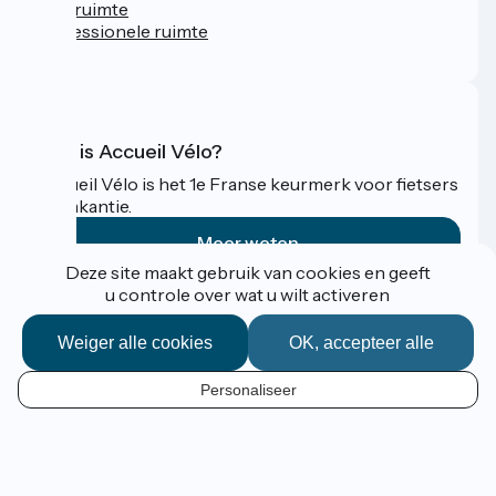
Persruimte
Professionele ruimte
FAQ
Wat is Accueil Vélo?
Accueil Vélo is het 1e Franse keurmerk voor fietsers
op vakantie.
Meer weten
Deze site maakt gebruik van cookies en geeft
u controle over wat u wilt activeren
Gefinancierd in het kader van Destination France
Weiger alle cookies
OK, accepteer alle
Personaliseer
Espace Pro / Presse
NL
Mentions légales
Contact
Kaartopties
Réalisation :
StudioJuillet
et
France Vélo Tourisme
Standaard kaartachtergrond