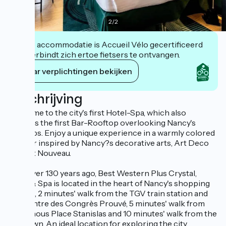
2
/
2
Deze accommodatie is Accueil Vélo gecertificeerd
en verbindt zich ertoe fietsers te ontvangen.
Haar verplichtingen bekijken
Beschrijving
Welcome to the city's first Hotel-Spa, which also
features the first Bar-Rooftop overlooking Nancy's
rooftops. Enjoy a unique experience in a warmly colored
interior inspired by Nancy?s decorative arts, Art Deco
and Art Nouveau.
Built over 130 years ago, Best Western Plus Crystal,
Hôtel & Spa is located in the heart of Nancy's shopping
district, 2 minutes' walk from the TGV train station and
the Centre des Congrès Prouvé, 5 minutes' walk from
the famous Place Stanislas and 10 minutes' walk from the
Old Town. An ideal location for exploring the city.