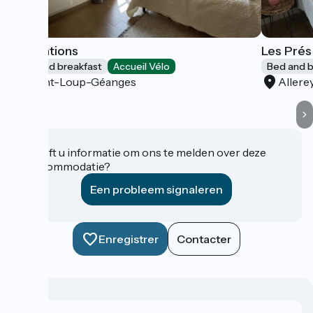
Inspirations
Les Prés
Bed and breakfast
Accueil Vélo
Bed and b
Saint-Loup-Géanges
Allere
Heeft u informatie om ons te melden over deze
accommodatie?
Een probleem signaleren
Enregistrer
Contacter