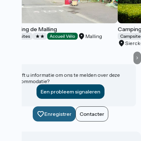
Camping de Malling
Camping 
Malling
Campsites
Accueil Vélo
Campsite
Sierck
Heeft u informatie om ons te melden over deze
accommodatie?
Een probleem signaleren
Enregistrer
Contacter