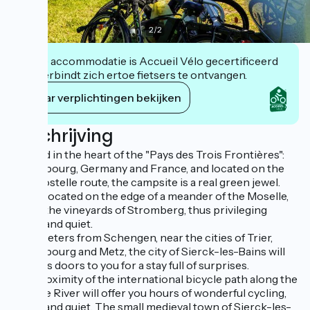
2
/
2
Deze accommodatie is Accueil Vélo gecertificeerd
en verbindt zich ertoe fietsers te ontvangen.
Haar verplichtingen bekijken
Beschrijving
Nestled in the heart of the "Pays des Trois Frontières":
Luxembourg, Germany and France, and located on the
Compostelle route, the campsite is a real green jewel.
Ideally located on the edge of a meander of the Moselle,
facing the vineyards of Stromberg, thus privileging
peace and quiet.
4 kilometers from Schengen, near the cities of Trier,
Luxembourg and Metz, the city of Sierck-les-Bains will
open its doors to you for a stay full of surprises.
The proximity of the international bicycle path along the
Moselle River will offer you hours of wonderful cycling,
peace and quiet. The small medieval town of Sierck-les-